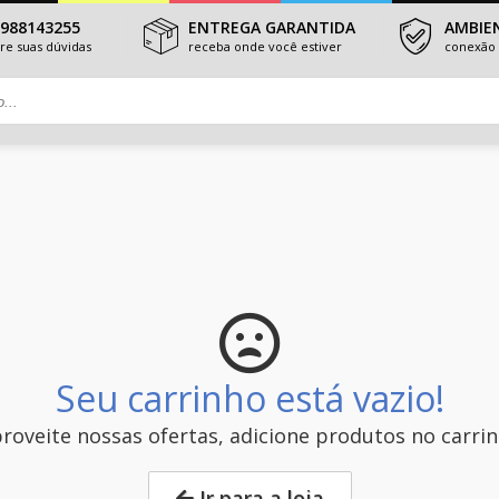
3988143255
ENTREGA GARANTIDA
AMBIE
tire suas dúvidas
receba onde você estiver
conexão 
Seu carrinho está vazio!
roveite nossas ofertas, adicione produtos no carri
Ir para a loja