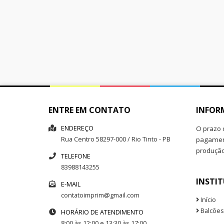
ENTRE EM CONTATO
INFOR
ENDEREÇO
O prazo 
Rua
Centro
58297-000
/
Rio Tinto
- PB
pagament
produçã
TELEFONE
83988143255
INSTI
E-MAIL
contatoimprim@gmail.com
Início
Balcões
HORÁRIO DE ATENDIMENTO
8:00 às 12:00 e 13:30 às 17:00