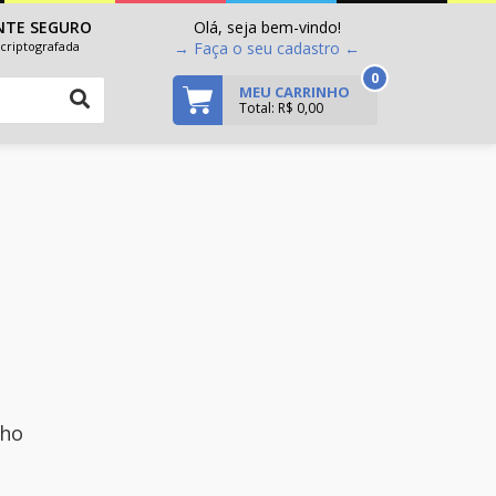
NTE SEGURO
Olá, seja bem-vindo!
criptografada
→ Faça o seu cadastro ←
0
MEU CARRINHO
Total: R$ 0,00
nho