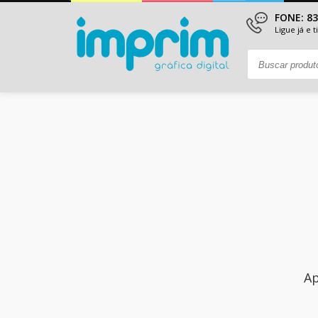
FONE: 8
Ligue já e 
Ap