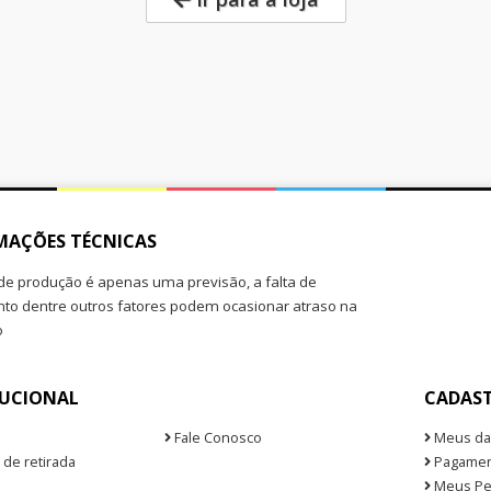
MAÇÕES TÉCNICAS
de produção é apenas uma previsão, a falta de
o dentre outros fatores podem ocasionar atraso na
o
TUCIONAL
CADAS
Fale Conosco
Meus da
 de retirada
Pagamen
Meus Pe