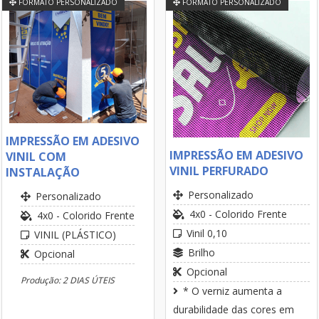
FORMATO PERSONALIZADO
FORMATO PERSONALIZADO
IMPRESSÃO EM ADESIVO
IMPRESSÃO EM ADESIVO
VINIL COM
VINIL PERFURADO
INSTALAÇÃO
Personalizado
Personalizado
4x0 - Colorido Frente
4x0 - Colorido Frente
Vinil 0,10
VINIL (PLÁSTICO)
Brilho
Opcional
Opcional
Produção: 2 DIAS ÚTEIS
* O verniz aumenta a
durabilidade das cores em