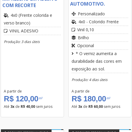
AUTOMOTIVO.
COM RECORTE
Personalizado
4x0 (Frente colorida e
4x0 - Colorido Frente
verso branco)
Vinil 0,10
VINIL ADESIVO
Brilho
Produção: 3 dias úteis
Opcional
* O verniz aumenta a
durabilidade das cores em
exposição ao sol.
Produção: 4 dias úteis
A partir de
A partir de
R$ 120,00
R$ 180,00
m²
m²
Até
3x
de
R$ 40,00
sem juros
Até
3x
de
R$ 60,00
sem juros