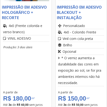
IMPRESSÃO EM ADESIVO
IMPRESSÃO EM ADESIVO
HOLOGRÁFICO +
BLACKOUT +
RECORTE
INSTALAÇÃO
4x0 (Frente colorida e
Personalizado
verso branco)
4x0 - Colorido Frente
VINIL ADESIVO
Vinil com cola preta
Brilho
Produção: 3 dias úteis
Opcional
* O verniz aumenta a
durabilidade das cores em
exposição ao sol, se for pra
ambientes internos não há
necessidade.
A partir de
A partir de
R$ 180,00
R$ 150,00
m²
m²
Até
3x
de
R$ 60,00
sem juros
Até
3x
de
R$ 50,00
sem juros