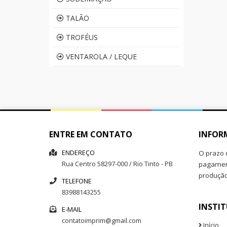
TALÃO
TROFÉUS
VENTAROLA / LEQUE
ENTRE EM CONTATO
INFOR
ENDEREÇO
O prazo 
Rua
Centro
58297-000
/
Rio Tinto
- PB
pagament
produçã
TELEFONE
83988143255
INSTI
E-MAIL
contatoimprim@gmail.com
Início