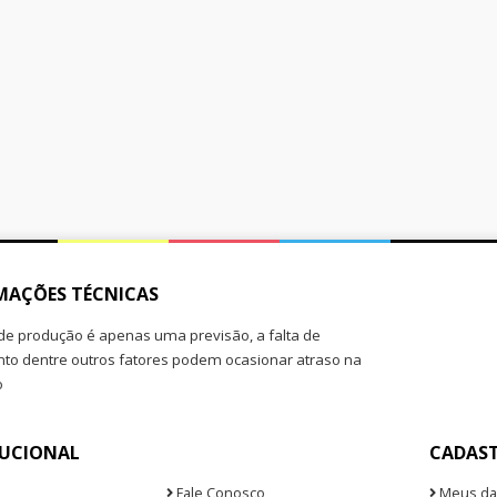
MAÇÕES TÉCNICAS
de produção é apenas uma previsão, a falta de
o dentre outros fatores podem ocasionar atraso na
o
TUCIONAL
CADAS
Fale Conosco
Meus da