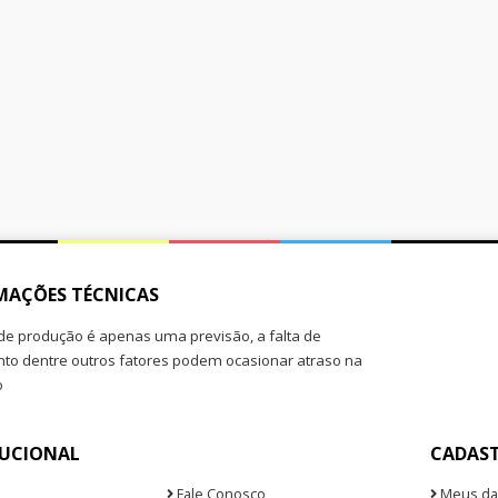
MAÇÕES TÉCNICAS
de produção é apenas uma previsão, a falta de
o dentre outros fatores podem ocasionar atraso na
o
TUCIONAL
CADAS
Fale Conosco
Meus da