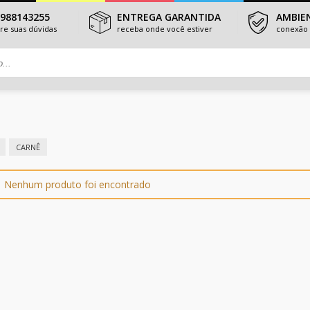
3988143255
ENTREGA GARANTIDA
AMBIE
tire suas dúvidas
receba onde você estiver
conexão 
CARNÊ
Nenhum produto foi encontrado